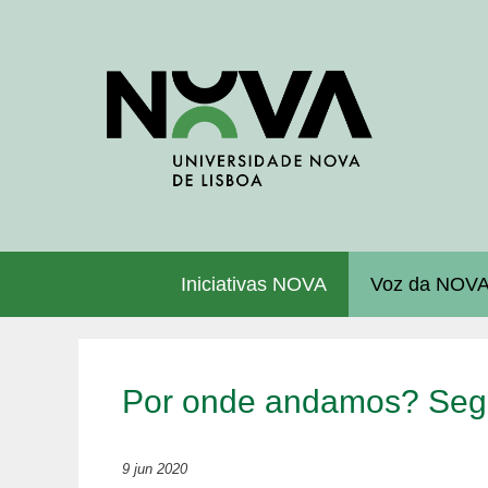
Saltar
para
o
conteúdo
Iniciativas NOVA
Voz da NOV
Por onde andamos? Segu
9 jun 2020