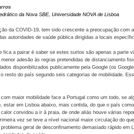
arros
edrático da Nova SBE, Universidade NOVA de Lisboa
ção da COVID-19, tem sido crescente a preocupação com a 
as autoridades de saúde pública dirigidas a locais específi
e fica a pairar é saber se estes surtos são apenas a parte 
 menor adesão às regras pretendidas de distanciamento fisi
s dados disponibilizados publicamente pela Google (os Googl
o resto do país segundo seis categorias de mobilidade. Es
com maior mobilidade face a Portugal como um todo, se alg
 estar em Lisboa abaixo, mais contida, do que o país como
alor convidou a ir à praia, de onde aliás houve várias rep
primeira vez se teve a nível nacional maior circulação do q
m problema geral de desconfinamento demasiado rápido em 