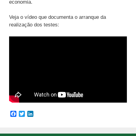
economia.
Veja o vídeo que documenta o arranque da
realização dos testes:
F
T
L
a
w
i
c
i
n
e
t
k