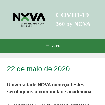
Saltar
para
COVID-19
o
conteúdo
360 by NOVA
Menu
22 de maio de 2020
Universidade NOVA começa testes
serológicos à comunidade académica